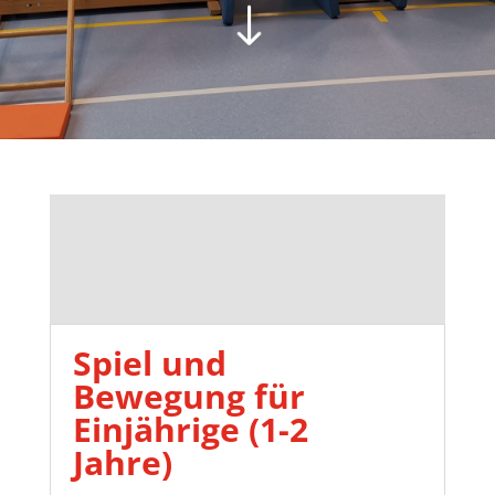
"
Spiel und
Bewegung für
Einjährige (1-2
Jahre)