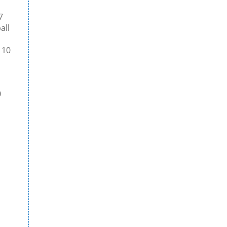
Baumberger Turn- und Sportclub...
97
all
 10
0
-
Auch im Jahr 2026 hat der Baumberger Turn- u
Fest der Vereine auf der Hauptstraße...