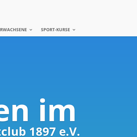
ERWACHSENE
SPORT-KURSE
en im
club 1897 e.V.