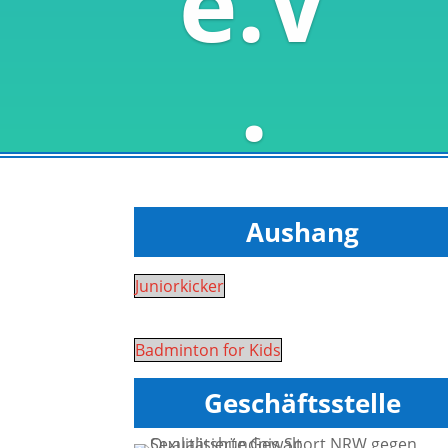
Aushang
Juniorkicker
Badminton for Kids
Geschäftsstelle