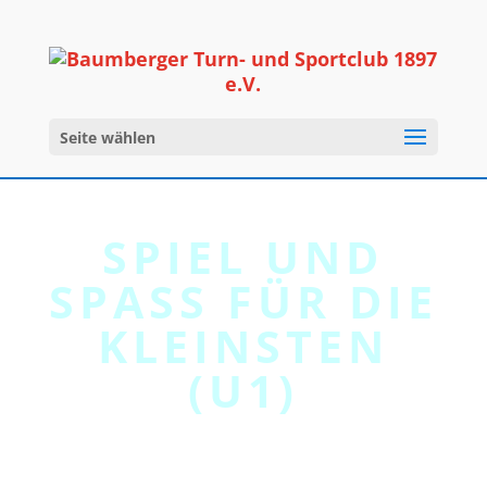
Seite wählen
SPIEL UND
SPASS FÜR DIE K
LEINSTEN (
U1)