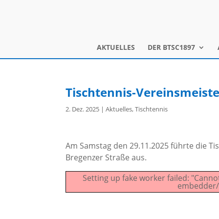
AKTUELLES
DER BTSC1897
Tischtennis-Vereinsmeiste
2. Dez. 2025
|
Aktuelles
,
Tischtennis
Am Samstag den 29.11.2025 führte die Tis
Bregenzer Straße aus.
Setting up fake worker failed: "Canno
embedder/a