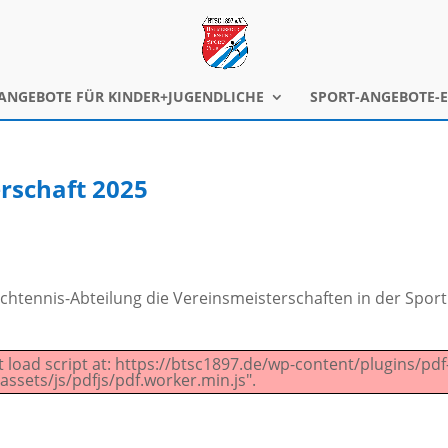
ANGEBOTE FÜR KINDER+JUGENDLICHE
SPORT-ANGEBOTE-
rschaft 2025
chtennis-Abteilung die Vereinsmeisterschaften in der Sport
t load script at: https://btsc1897.de/wp-content/plugins/pdf
ssets/js/pdfjs/pdf.worker.min.js".