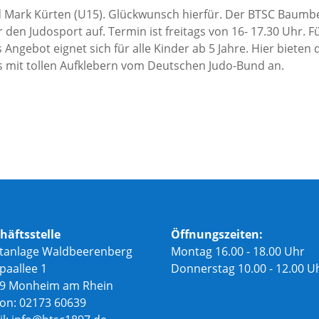
d Mark Kürten (U15). Glückwunsch hierfür. Der BTSC Baumb
den Judosport auf. Termin ist freitags von 16- 17.30 Uhr. F
Angebot eignet sich für alle Kinder ab 5 Jahre. Hier bieten 
 mit tollen Aufklebern vom Deutschen Judo-Bund an.
häftsstelle
Öffnungszeiten:
tanlage Waldbeerenberg
Montag 16.00 - 18.00 Uhr
paallee 1
Donnerstag 10.00 - 12.00 U
9 Monheim am Rhein
fon: 02173 60639