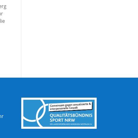
erg
ür
die
hr