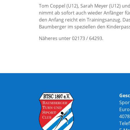
Tom Coppel (U12), Sarah Meyer (U12) un
nimmt ab sofort auch wieder Anfänger für 
den Anfang reicht ein Trainingsanzug. Das 
Baumberger im speziellen den Kinderpass
Näheres unter 02173 / 64293.
Gesc
Spor
Euro
4078
Tele